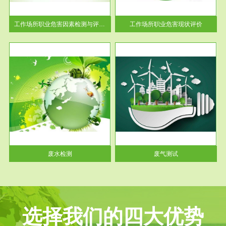
解工
-通过质谱分析等多种手段明确
与浓
工作场...
工作场所职业危害因素检测与评价...
工作场所职业危害现状评价
服务范围
废气测试
工厂
检测范围工业废气检测包括有机
水、
废气和无机废气。有机废气主要
包括...
废水检测
废气测试
选择我们的四大优势