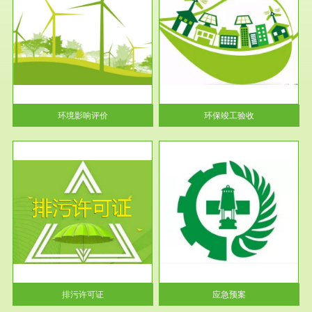
服务范围
环保竣工验收
护
根据《建设项目环境保护管理条
利
例》第十七条 编制环境影响报
告书、...
环境影响评价
环保竣工验收
服务范围
应急预案
许可
根据《中华人民共和国环境保护
环境
法》第十九条 企业事业单位应
当按照...
排污许可证
应急预案