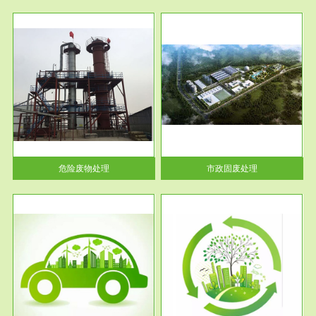
服务范围
市政固废处理
人民
蔚蓝生态环境科技所从事的市政
》的
废物处理业务包括市政废物的处
理处...
危险废物处理
市政固废处理
服务范围
与评
工作场所职业危害现状评价
【现状评价意义】：具体因素---