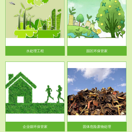
服务范围
园区环保管家
2016 年 4 月，环保部下发《关
于积极发挥环境保护作用促进供
给侧结...
水处理工程
园区环保管家
服务范围
固体危险废物处理
法情
固体废物解释：固体废物是指人
性及
们在生产建设、日常生活和其他
活动中...
企业级环保管家
固体危险废物处理