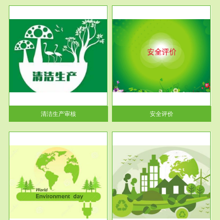
服务范围
安全评价
生产
安全评价安全评价目的是查找、
暂行
分析和预测工程、系统、生产经
营活...
清洁生产审核
安全评价
服务范围
VOCs在线监测
目环
根据《重点区域大气污染防
要辅
治“十二五”规划》有机废气净化