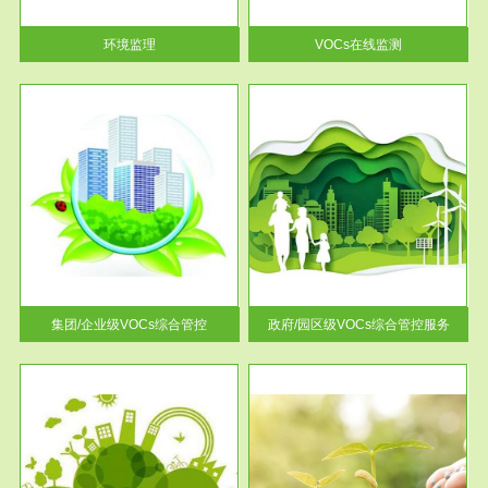
率达...
环境监理
VOCs在线监测
服务范围
控
政府/园区级VOCs综合管控服务
找到
根据《石化行业挥发性有机物综
排放
合整治方案》文件要求，到2017
年，全...
集团/企业级VOCs综合管控
政府/园区级VOCs综合管控服务
服务范围