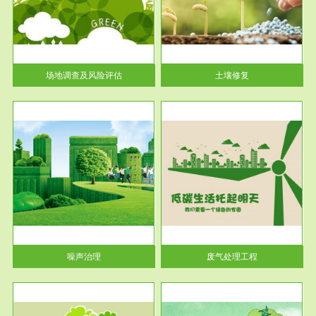
土壤修复
关停
或者
场地调查及风险评估
土壤修复
服务范围
废气处理工程
噪声治理
废气处理工程