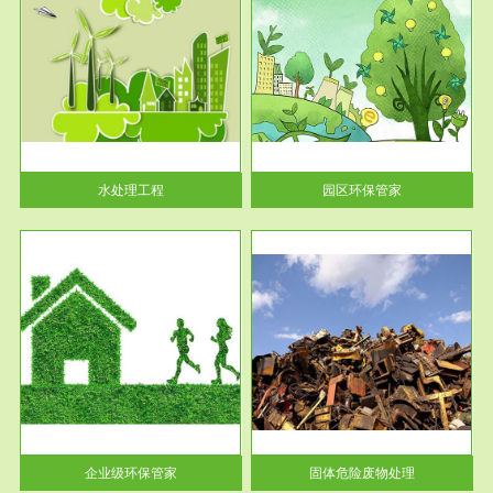
服务范围
园区环保管家
2016 年 4 月，环保部下发《关
于积极发挥环境保护作用促进供
给侧结...
水处理工程
园区环保管家
服务范围
固体危险废物处理
法情
固体废物解释：固体废物是指人
性及
们在生产建设、日常生活和其他
活动中...
企业级环保管家
固体危险废物处理