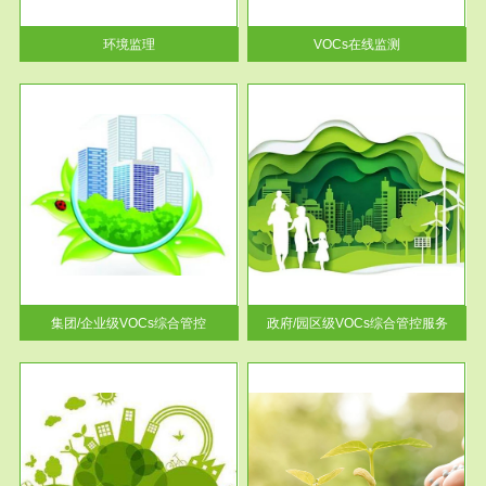
率达...
环境监理
VOCs在线监测
服务范围
控
政府/园区级VOCs综合管控服务
找到
根据《石化行业挥发性有机物综
排放
合整治方案》文件要求，到2017
年，全...
集团/企业级VOCs综合管控
政府/园区级VOCs综合管控服务
服务范围