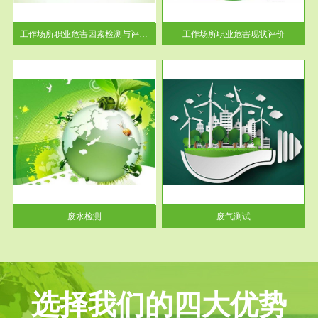
解工
-通过质谱分析等多种手段明确
与浓
工作场...
工作场所职业危害因素检测与评价...
工作场所职业危害现状评价
服务范围
废气测试
工厂
检测范围工业废气检测包括有机
水、
废气和无机废气。有机废气主要
包括...
废水检测
废气测试
选择我们的四大优势