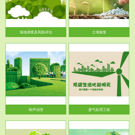
土壤修复
关停
或者
场地调查及风险评估
土壤修复
服务范围
废气处理工程
噪声治理
废气处理工程