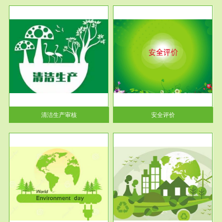
服务范围
安全评价
生产
安全评价安全评价目的是查找、
暂行
分析和预测工程、系统、生产经
营活...
清洁生产审核
安全评价
服务范围
VOCs在线监测
目环
根据《重点区域大气污染防
要辅
治“十二五”规划》有机废气净化