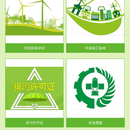
服务范围
环保竣工验收
护
根据《建设项目环境保护管理条
利
例》第十七条 编制环境影响报
告书、...
环境影响评价
环保竣工验收
服务范围
应急预案
许可
根据《中华人民共和国环境保护
环境
法》第十九条 企业事业单位应
当按照...
排污许可证
应急预案