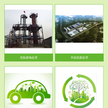
服务范围
市政固废处理
人民
蔚蓝生态环境科技所从事的市政
》的
废物处理业务包括市政废物的处
理处...
危险废物处理
市政固废处理
服务范围
与评
工作场所职业危害现状评价
【现状评价意义】：具体因素---