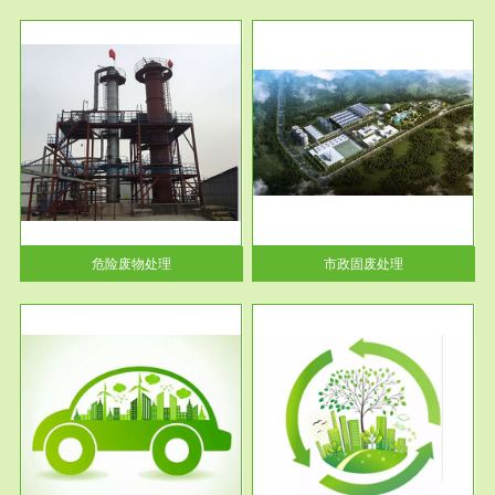
服务范围
市政固废处理
人民
蔚蓝生态环境科技所从事的市政
》的
废物处理业务包括市政废物的处
理处...
危险废物处理
市政固废处理
服务范围
与评
工作场所职业危害现状评价
【现状评价意义】：具体因素---