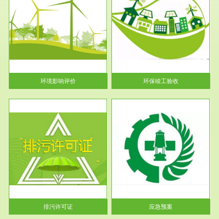
服务范围
环保竣工验收
护
根据《建设项目环境保护管理条
利
例》第十七条 编制环境影响报
告书、...
环境影响评价
环保竣工验收
服务范围
应急预案
许可
根据《中华人民共和国环境保护
环境
法》第十九条 企业事业单位应
当按照...
排污许可证
应急预案