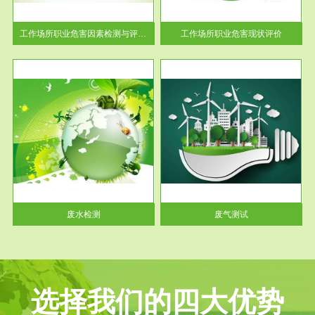
解工
-通过质谱分析等多种手段明确
与浓
工作场...
工作场所职业危害因素检测与评价...
工作场所职业危害现状评价
服务范围
废气测试
工厂
检测范围工业废气检测包括有机
水、
废气和无机废气。有机废气主要
包括...
废水检测
废气测试
选择我们的四大优势