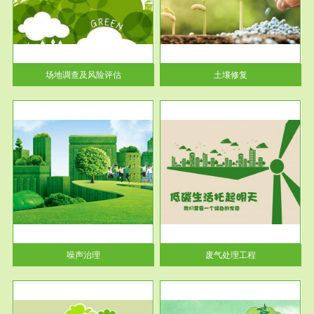
土壤修复
关停
或者
场地调查及风险评估
土壤修复
服务范围
废气处理工程
噪声治理
废气处理工程