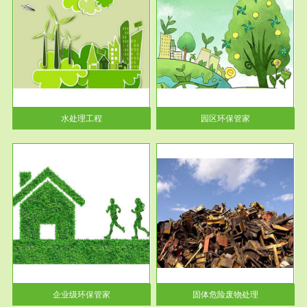
服务范围
园区环保管家
2016 年 4 月，环保部下发《关
于积极发挥环境保护作用促进供
给侧结...
水处理工程
园区环保管家
服务范围
固体危险废物处理
法情
固体废物解释：固体废物是指人
性及
们在生产建设、日常生活和其他
活动中...
企业级环保管家
固体危险废物处理