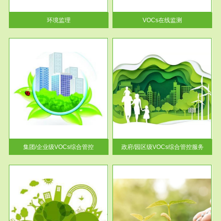
率达...
环境监理
VOCs在线监测
服务范围
控
政府/园区级VOCs综合管控服务
找到
根据《石化行业挥发性有机物综
排放
合整治方案》文件要求，到2017
年，全...
集团/企业级VOCs综合管控
政府/园区级VOCs综合管控服务
服务范围