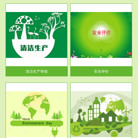
服务范围
安全评价
生产
安全评价安全评价目的是查找、
暂行
分析和预测工程、系统、生产经
营活...
清洁生产审核
安全评价
服务范围
VOCs在线监测
目环
根据《重点区域大气污染防
要辅
治“十二五”规划》有机废气净化