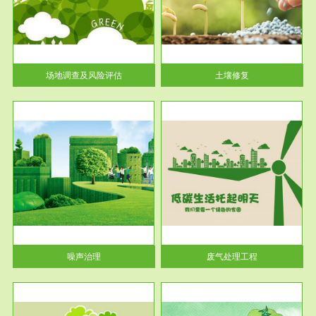
土壤修复
关停
或者
场地调查及风险评估
土壤修复
服务范围
废气处理工程
噪声治理
废气处理工程