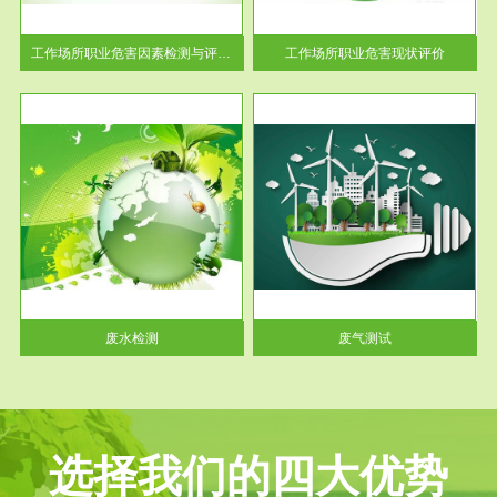
解工
-通过质谱分析等多种手段明确
与浓
工作场...
工作场所职业危害因素检测与评价...
工作场所职业危害现状评价
服务范围
废气测试
工厂
检测范围工业废气检测包括有机
水、
废气和无机废气。有机废气主要
包括...
废水检测
废气测试
选择我们的四大优势