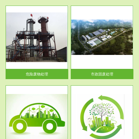
服务范围
市政固废处理
人民
蔚蓝生态环境科技所从事的市政
》的
废物处理业务包括市政废物的处
理处...
危险废物处理
市政固废处理
服务范围
与评
工作场所职业危害现状评价
【现状评价意义】：具体因素---