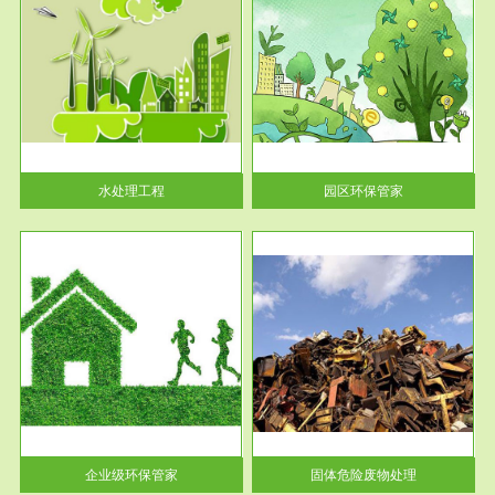
服务范围
园区环保管家
2016 年 4 月，环保部下发《关
于积极发挥环境保护作用促进供
给侧结...
水处理工程
园区环保管家
服务范围
固体危险废物处理
法情
固体废物解释：固体废物是指人
性及
们在生产建设、日常生活和其他
活动中...
企业级环保管家
固体危险废物处理