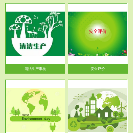
服务范围
安全评价
生产
安全评价安全评价目的是查找、
暂行
分析和预测工程、系统、生产经
营活...
清洁生产审核
安全评价
服务范围
VOCs在线监测
目环
根据《重点区域大气污染防
要辅
治“十二五”规划》有机废气净化