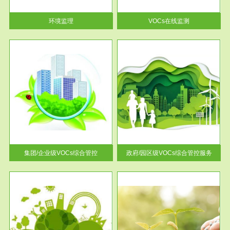
率达...
环境监理
VOCs在线监测
服务范围
控
政府/园区级VOCs综合管控服务
找到
根据《石化行业挥发性有机物综
排放
合整治方案》文件要求，到2017
年，全...
集团/企业级VOCs综合管控
政府/园区级VOCs综合管控服务
服务范围