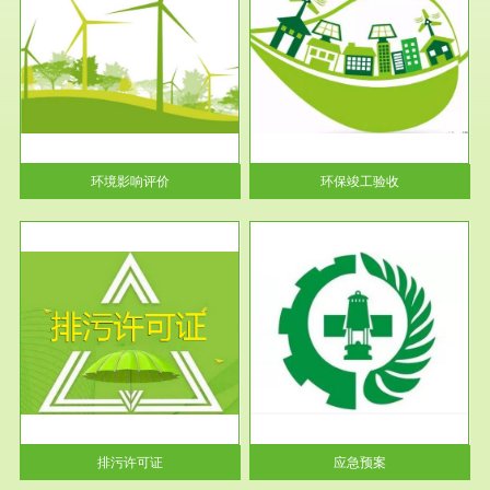
服务范围
环保竣工验收
护
根据《建设项目环境保护管理条
利
例》第十七条 编制环境影响报
告书、...
环境影响评价
环保竣工验收
服务范围
应急预案
许可
根据《中华人民共和国环境保护
环境
法》第十九条 企业事业单位应
当按照...
排污许可证
应急预案