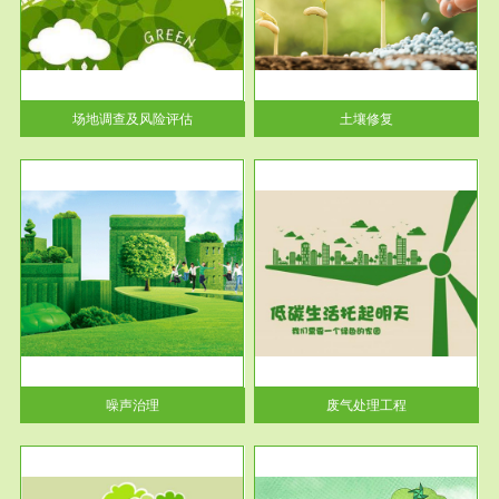
土壤修复
关停
或者
场地调查及风险评估
土壤修复
服务范围
废气处理工程
噪声治理
废气处理工程