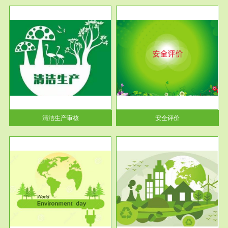
服务范围
安全评价
生产
安全评价安全评价目的是查找、
暂行
分析和预测工程、系统、生产经
营活...
清洁生产审核
安全评价
服务范围
VOCs在线监测
目环
根据《重点区域大气污染防
要辅
治“十二五”规划》有机废气净化