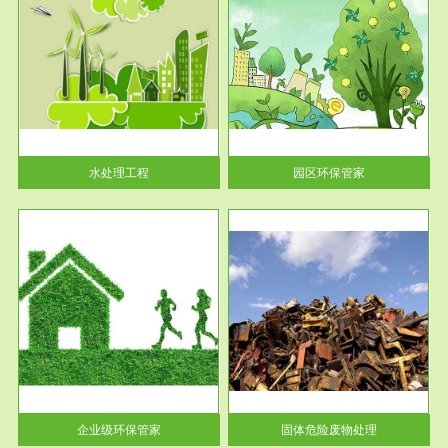
服务范围
园区环保管家
2016 年 4 月，环保部下发《关
于积极发挥环境保护作用促进供
给侧结...
水处理工程
园区环保管家
服务范围
固体危险废物处理
法情
固体废物解释：固体废物是指人
性及
们在生产建设、日常生活和其他
活动中...
企业级环保管家
固体危险废物处理