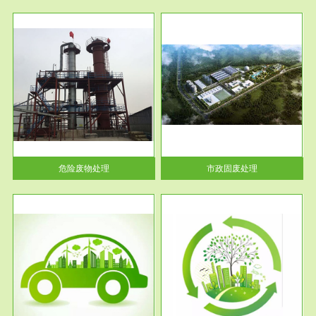
服务范围
市政固废处理
人民
蔚蓝生态环境科技所从事的市政
》的
废物处理业务包括市政废物的处
理处...
危险废物处理
市政固废处理
服务范围
与评
工作场所职业危害现状评价
【现状评价意义】：具体因素---