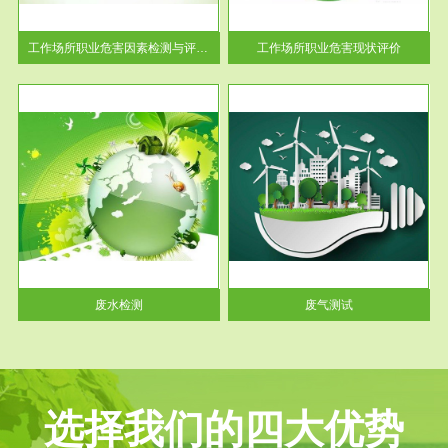
解工
-通过质谱分析等多种手段明确
与浓
工作场...
工作场所职业危害因素检测与评价...
工作场所职业危害现状评价
服务范围
废气测试
工厂
检测范围工业废气检测包括有机
水、
废气和无机废气。有机废气主要
包括...
废水检测
废气测试
选择我们的四大优势