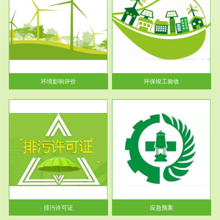
服务范围
环保竣工验收
护
根据《建设项目环境保护管理条
利
例》第十七条 编制环境影响报
告书、...
环境影响评价
环保竣工验收
服务范围
应急预案
许可
根据《中华人民共和国环境保护
环境
法》第十九条 企业事业单位应
当按照...
排污许可证
应急预案