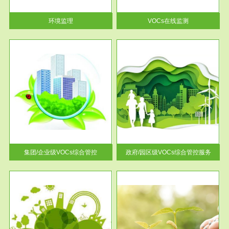
率达...
环境监理
VOCs在线监测
服务范围
控
政府/园区级VOCs综合管控服务
找到
根据《石化行业挥发性有机物综
排放
合整治方案》文件要求，到2017
年，全...
集团/企业级VOCs综合管控
政府/园区级VOCs综合管控服务
服务范围