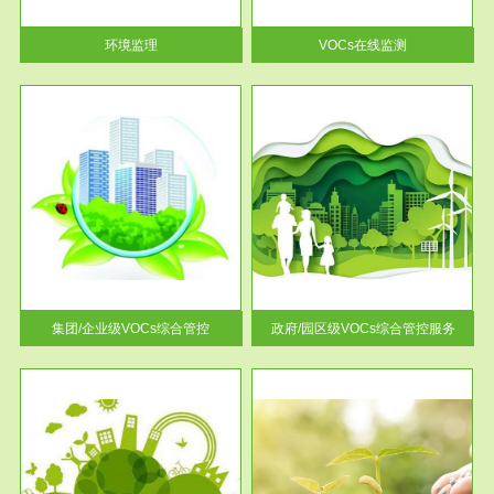
率达...
环境监理
VOCs在线监测
服务范围
控
政府/园区级VOCs综合管控服务
找到
根据《石化行业挥发性有机物综
排放
合整治方案》文件要求，到2017
年，全...
集团/企业级VOCs综合管控
政府/园区级VOCs综合管控服务
服务范围