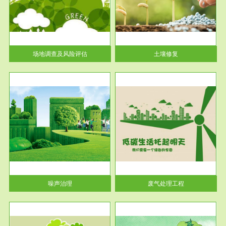
土壤修复
关停
或者
场地调查及风险评估
土壤修复
服务范围
废气处理工程
噪声治理
废气处理工程