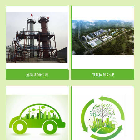
服务范围
市政固废处理
人民
蔚蓝生态环境科技所从事的市政
》的
废物处理业务包括市政废物的处
理处...
危险废物处理
市政固废处理
服务范围
与评
工作场所职业危害现状评价
【现状评价意义】：具体因素---