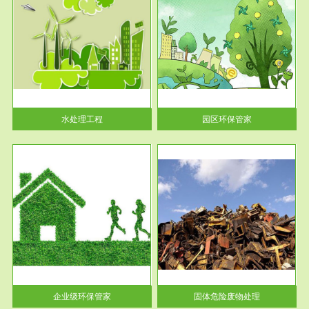
服务范围
园区环保管家
2016 年 4 月，环保部下发《关
于积极发挥环境保护作用促进供
给侧结...
水处理工程
园区环保管家
服务范围
固体危险废物处理
法情
固体废物解释：固体废物是指人
性及
们在生产建设、日常生活和其他
活动中...
企业级环保管家
固体危险废物处理