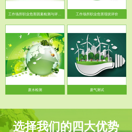
解工
-通过质谱分析等多种手段明确
与浓
工作场...
工作场所职业危害因素检测与评价...
工作场所职业危害现状评价
服务范围
废气测试
工厂
检测范围工业废气检测包括有机
水、
废气和无机废气。有机废气主要
包括...
废水检测
废气测试
选择我们的四大优势