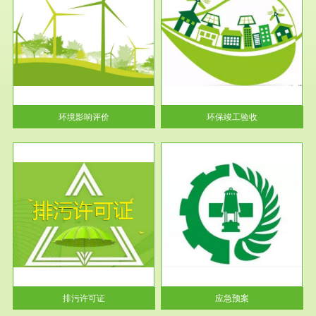
服务范围
环保竣工验收
护
根据《建设项目环境保护管理条
利
例》第十七条 编制环境影响报
告书、...
环境影响评价
环保竣工验收
服务范围
应急预案
许可
根据《中华人民共和国环境保护
环境
法》第十九条 企业事业单位应
当按照...
排污许可证
应急预案