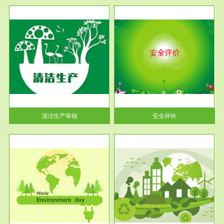
服务范围
安全评价
生产
安全评价安全评价目的是查找、
暂行
分析和预测工程、系统、生产经
营活...
清洁生产审核
安全评价
服务范围
VOCs在线监测
目环
根据《重点区域大气污染防
要辅
治“十二五”规划》有机废气净化