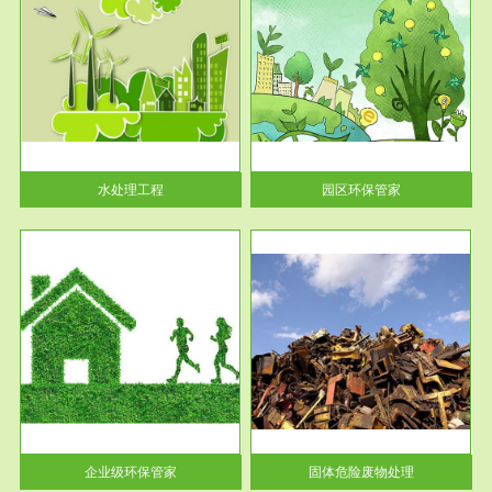
服务范围
园区环保管家
2016 年 4 月，环保部下发《关
于积极发挥环境保护作用促进供
给侧结...
水处理工程
园区环保管家
服务范围
固体危险废物处理
法情
固体废物解释：固体废物是指人
性及
们在生产建设、日常生活和其他
活动中...
企业级环保管家
固体危险废物处理