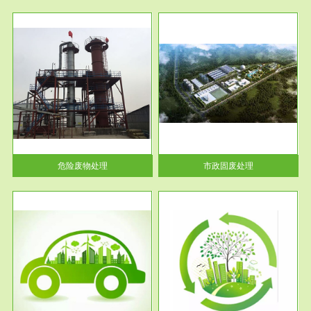
服务范围
市政固废处理
人民
蔚蓝生态环境科技所从事的市政
》的
废物处理业务包括市政废物的处
理处...
危险废物处理
市政固废处理
服务范围
与评
工作场所职业危害现状评价
【现状评价意义】：具体因素---