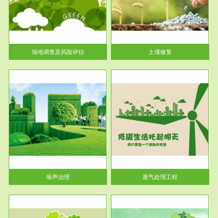
土壤修复
关停
或者
场地调查及风险评估
土壤修复
服务范围
废气处理工程
噪声治理
废气处理工程