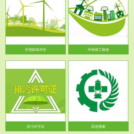
服务范围
环保竣工验收
护
根据《建设项目环境保护管理条
利
例》第十七条 编制环境影响报
告书、...
环境影响评价
环保竣工验收
服务范围
应急预案
许可
根据《中华人民共和国环境保护
环境
法》第十九条 企业事业单位应
当按照...
排污许可证
应急预案