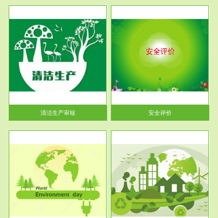
服务范围
安全评价
生产
安全评价安全评价目的是查找、
暂行
分析和预测工程、系统、生产经
营活...
清洁生产审核
安全评价
服务范围
VOCs在线监测
目环
根据《重点区域大气污染防
要辅
治“十二五”规划》有机废气净化