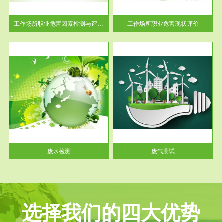
解工
-通过质谱分析等多种手段明确
与浓
工作场...
工作场所职业危害因素检测与评价...
工作场所职业危害现状评价
服务范围
废气测试
工厂
检测范围工业废气检测包括有机
水、
废气和无机废气。有机废气主要
包括...
废水检测
废气测试
选择我们的四大优势