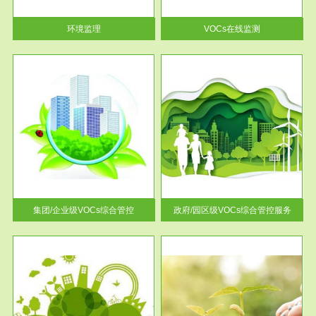
率达...
环境监理
VOCs在线监测
服务范围
控
政府/园区级VOCs综合管控服务
找到
根据《石化行业挥发性有机物综
排放
合整治方案》文件要求，到2017
年，全...
集团/企业级VOCs综合管控
政府/园区级VOCs综合管控服务
服务范围