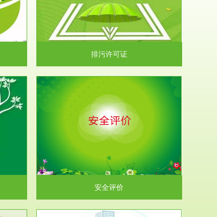
）根据《中华
.
排污许可证
析和预测工
.
安全评价