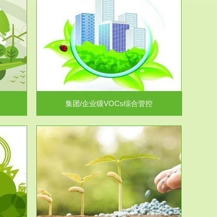
控
放的源头，并
.
集团/企业级VOCs综合管控