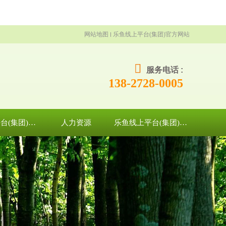
网站地图
乐鱼线上平台(集团)官方网站
服务电话 :
138-2728-0005
乐鱼线上平台(集团)官方网站
人力资源
乐鱼线上平台(集团)官方网站