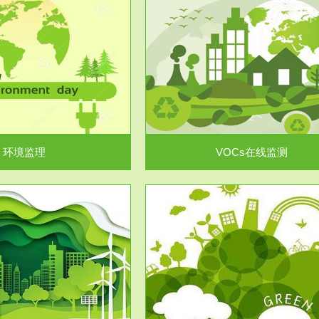
服务范围
服务范围
VOCs在线监测
集团/企业级VOCs综合管
域大气污染防治“十二五”规划》有
进行VOCs管控，首先就要找到排
机废气净化率达...
监测估算出排放量。企业..
环境监理
VOCs在线监测
服务范围
服务范围
场地调查及风险评估
土壤修复
委托，对于拟关停搬迁和拟变更土
利用方式或者土地使...