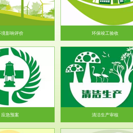
目环境保护管理条例》第十七条 编
排污许可申报咨询：（排污许可证
环境影响报告书、...
人民共和国环境保护法》..
环境影响评价
环保竣工验收
服务范围
服务范围
清洁生产审核
安全评价
民共和国清洁生产促进法》、《清
安全评价安全评价目的是查找、分
生产审核暂行办法...
程、系统、生产经营活..
应急预案
清洁生产审核