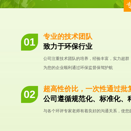
专业的技术团队
致力于环保行业
公司注重技术团队的培养，经验丰富，实力超群
为您的企业顺利通过环保监督保驾护航
超高性价比，一次性通过批
公司遵循规范化、标准化、
与各个环评专家老师有着良好的沟通关系，使您