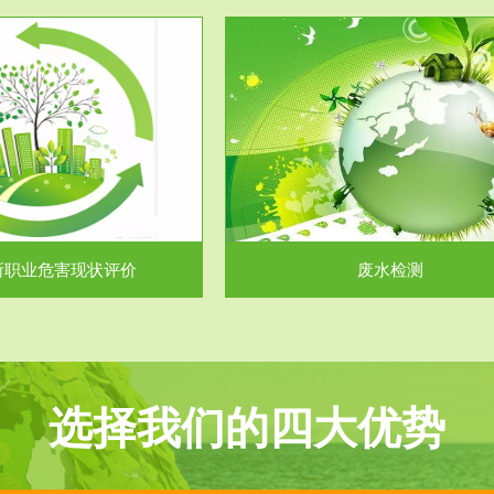
服务范围
服务范围
废水检测
废气测试
主要是对企业工厂在生产工艺过程
检测范围工业废气检测包括有机废
排出的废水、污水...
气。有机废气主要包括..
所职业危害现状评价
废水检测
选择我们的四大优势