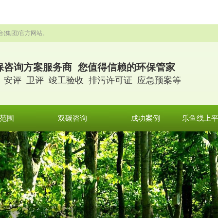
(集团)官方网站。
保咨询方案服务商 您值得信赖的环保管家
 安评 卫评 竣工验收 排污许可证 应急预案等
范围
双碳咨询
成功案例