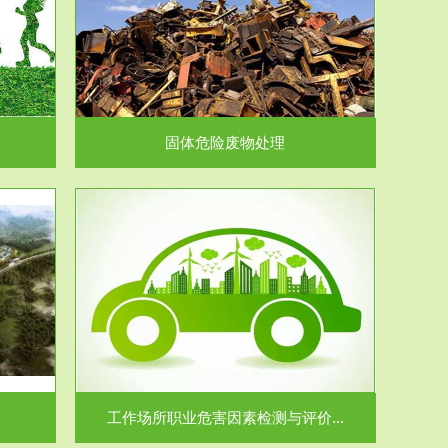
在生产建设、
.
固体危险废物处理
价...
场所职业病危
.
工作场所职业危害因素检测与评价...