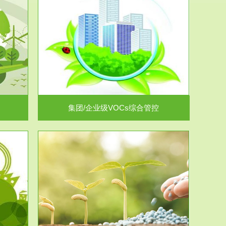
控
放的源头，并
.
集团/企业级VOCs综合管控