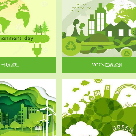
服务范围
服务范围
VOCs在线监测
集团/企业级VOCs综合管
域大气污染防治“十二五”规划》有
进行VOCs管控，首先就要找到排
机废气净化率达...
监测估算出排放量。企业..
环境监理
VOCs在线监测
服务范围
服务范围
场地调查及风险评估
土壤修复
委托，对于拟关停搬迁和拟变更土
利用方式或者土地使...