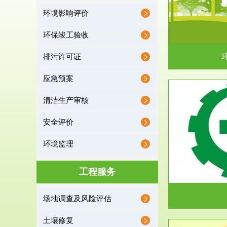
环境影响评价
据《中华人民共和国环境保护法》第十九条 编制
根据《建设项
有关开发利用规划，建...
制
环保竣工验收
排污许可证
应急预案
清洁生产审核
服务范围
安全评价
应急预案
环境监理
根据《中华人民共和国环境保护法》第十九条 企
根据《中华人
业事业单位应当按照...
洁
工程服务
场地调查及风险评估
土壤修复