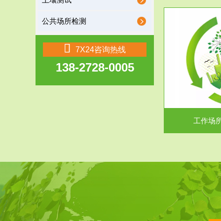
土壤测试
公共场所检测
服务范围
7X24咨询热线
138-2728-0005
工作场所职业危害现状评价
【现状评价意义】：具体因素----通过质谱分析
废水污水检测
等多种手段明确工作场...
中
工作场