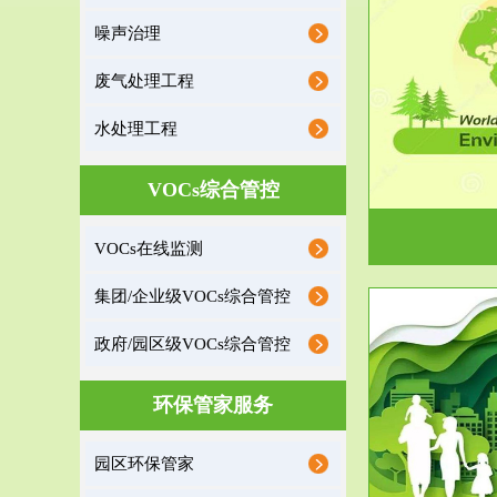
噪声治理
服务范围
废气处理工程
环境监理
水处理工程
建设项目环境监理是建设项目环评和“三同时”验
根据《重点区
收监管的重要辅助...
VOCs综合管控
VOCs在线监测
集团/企业级VOCs综合管控
政府/园区级VOCs综合管控
服务范围
环保管家服务
政府/园区级VOCs综合管控服务
根据《石化行业挥发性有机物综合整治方案》文
受政府或企业
园区环保管家
件要求，到2017年，全...
地