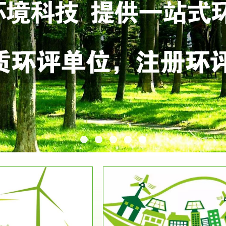
服务范围
服务范围
环保竣工验收
排污许可证