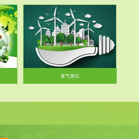
气和无机废
.
废气测试