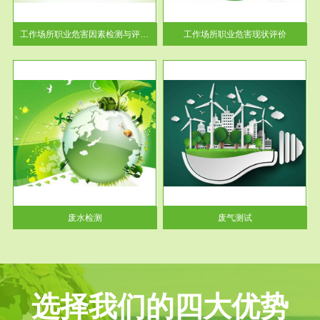
解工
-通过质谱分析等多种手段明确
与浓
工作场...
工作场所职业危害因素检测与评价...
工作场所职业危害现状评价
服务范围
废气测试
工厂
检测范围工业废气检测包括有机
水、
废气和无机废气。有机废气主要
包括...
废水检测
废气测试
选择我们的四大优势