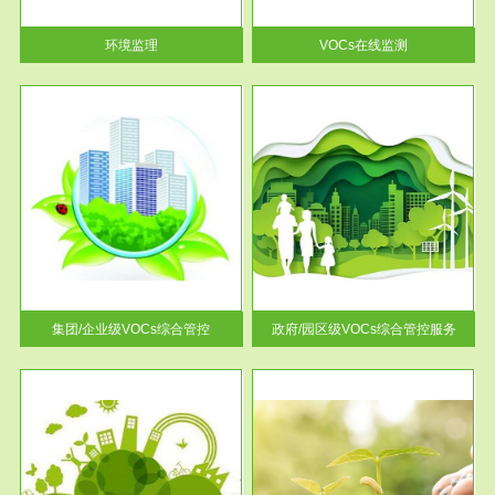
率达...
环境监理
VOCs在线监测
服务范围
控
政府/园区级VOCs综合管控服务
找到
根据《石化行业挥发性有机物综
排放
合整治方案》文件要求，到2017
年，全...
集团/企业级VOCs综合管控
政府/园区级VOCs综合管控服务
服务范围