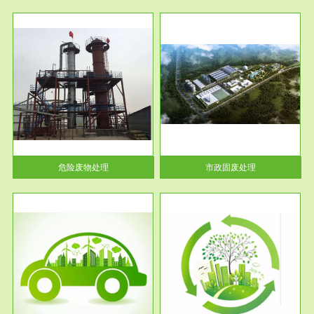
服务范围
市政固废处理
人民
蔚蓝生态环境科技所从事的市政
》的
废物处理业务包括市政废物的处
理处...
危险废物处理
市政固废处理
服务范围
与评
工作场所职业危害现状评价
【现状评价意义】：具体因素---