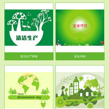
服务范围
安全评价
生产
安全评价安全评价目的是查找、
暂行
分析和预测工程、系统、生产经
营活...
清洁生产审核
安全评价
服务范围
VOCs在线监测
目环
根据《重点区域大气污染防
要辅
治“十二五”规划》有机废气净化