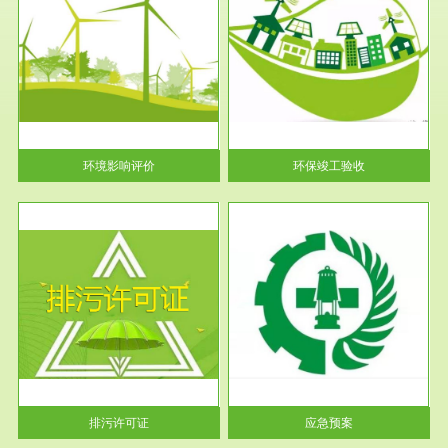
服务范围
环保竣工验收
护
根据《建设项目环境保护管理条
利
例》第十七条 编制环境影响报
告书、...
环境影响评价
环保竣工验收
服务范围
应急预案
许可
根据《中华人民共和国环境保护
环境
法》第十九条 企业事业单位应
当按照...
排污许可证
应急预案