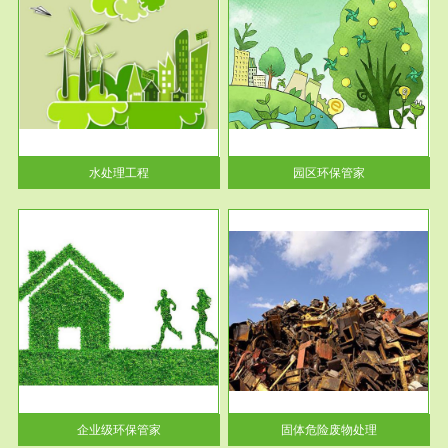
服务范围
园区环保管家
2016 年 4 月，环保部下发《关
于积极发挥环境保护作用促进供
给侧结...
水处理工程
园区环保管家
服务范围
固体危险废物处理
法情
固体废物解释：固体废物是指人
性及
们在生产建设、日常生活和其他
活动中...
企业级环保管家
固体危险废物处理