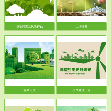
土壤修复
关停
或者
场地调查及风险评估
土壤修复
服务范围
废气处理工程
噪声治理
废气处理工程