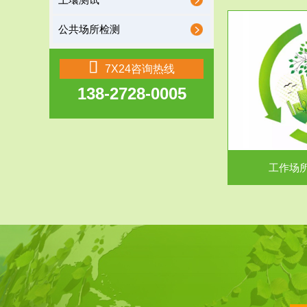
土壤测试
公共场所检测
服务范围
7X24咨询热线
138-2728-0005
工作场所职业危害现状评价
【现状评价意义】：具体因素----通过质谱分析
废水污水检测
等多种手段明确工作场...
中
工作场