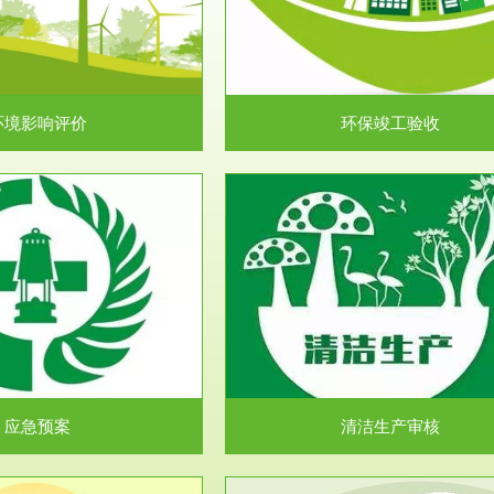
目环境保护管理条例》第十七条 编
排污许可申报咨询：（排污许可证
环境影响报告书、...
人民共和国环境保护法》..
环境影响评价
环保竣工验收
服务范围
服务范围
清洁生产审核
安全评价
民共和国清洁生产促进法》、《清
安全评价安全评价目的是查找、分
生产审核暂行办法...
程、系统、生产经营活..
应急预案
清洁生产审核