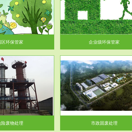
企业级环保管家
固体危险废物处理
为企业环保执法情况的一个重要依
固体废物解释：固体废物是指人们
，其必要性及合规性...
日常生活和其他活动中..
园区环保管家
企业级环保管家
服务范围
服务范围
市政固废处理
工作场所职业危害因素检测与评
科技所从事的市政废物处理业务包
【检测评价意义】：全面了解工作
市政废物的处理处...
害因素分布与浓（强）度..
危险废物处理
市政固废处理