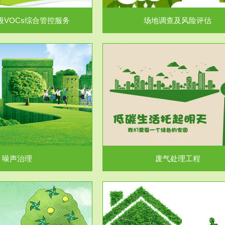
级VOCs综合管控服务
场地调查及风险评估
服务范围
服务范围
废气处理工程
水处理工程
噪声治理
废气处理工程
服务范围
服务范围