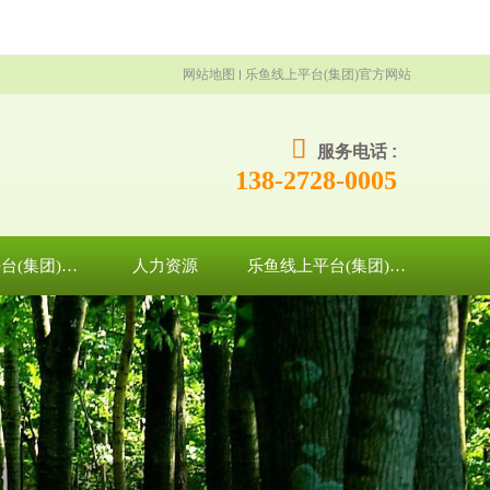
网站地图
乐鱼线上平台(集团)官方网站
服务电话 :
138-2728-0005
乐鱼线上平台(集团)官方网站
人力资源
乐鱼线上平台(集团)官方网站