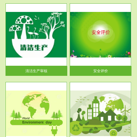
服务范围
安全评价
生产
安全评价安全评价目的是查找、
暂行
分析和预测工程、系统、生产经
营活...
清洁生产审核
安全评价
服务范围
VOCs在线监测
目环
根据《重点区域大气污染防
要辅
治“十二五”规划》有机废气净化