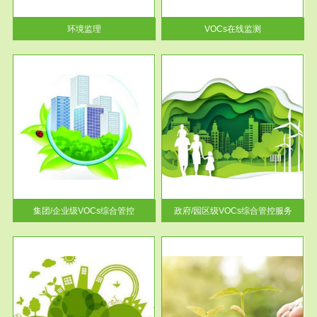
率达...
环境监理
VOCs在线监测
服务范围
控
政府/园区级VOCs综合管控服务
找到
根据《石化行业挥发性有机物综
排放
合整治方案》文件要求，到2017
年，全...
集团/企业级VOCs综合管控
政府/园区级VOCs综合管控服务
服务范围