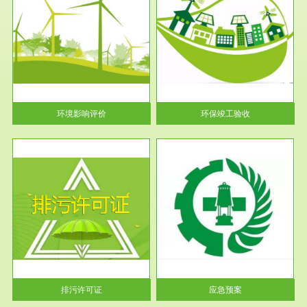
服务范围
环保竣工验收
护
根据《建设项目环境保护管理条
利
例》第十七条 编制环境影响报
告书、...
环境影响评价
环保竣工验收
服务范围
应急预案
许可
根据《中华人民共和国环境保护
环境
法》第十九条 企业事业单位应
当按照...
排污许可证
应急预案