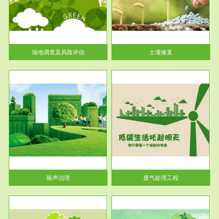
土壤修复
关停
或者
场地调查及风险评估
土壤修复
服务范围
废气处理工程
噪声治理
废气处理工程