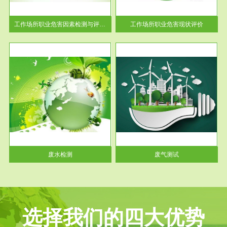
解工
-通过质谱分析等多种手段明确
与浓
工作场...
工作场所职业危害因素检测与评价...
工作场所职业危害现状评价
服务范围
废气测试
工厂
检测范围工业废气检测包括有机
水、
废气和无机废气。有机废气主要
包括...
废水检测
废气测试
选择我们的四大优势