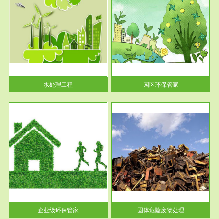
服务范围
园区环保管家
2016 年 4 月，环保部下发《关
于积极发挥环境保护作用促进供
给侧结...
水处理工程
园区环保管家
服务范围
固体危险废物处理
法情
固体废物解释：固体废物是指人
性及
们在生产建设、日常生活和其他
活动中...
企业级环保管家
固体危险废物处理