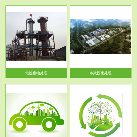
服务范围
市政固废处理
人民
蔚蓝生态环境科技所从事的市政
》的
废物处理业务包括市政废物的处
理处...
危险废物处理
市政固废处理
服务范围
与评
工作场所职业危害现状评价
【现状评价意义】：具体因素---