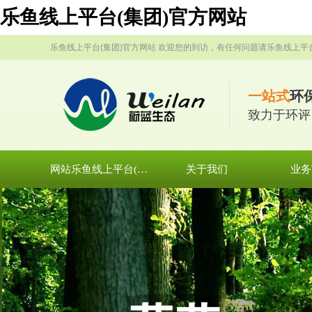
乐鱼线上平台(集团)官方网站
乐鱼线上平台(集团)官方网站 欢迎您的到访，有任何问题请乐鱼线上平台
一站式
环
致力于环评
网站乐鱼线上平台(集团)官方网站
关于我们
业务