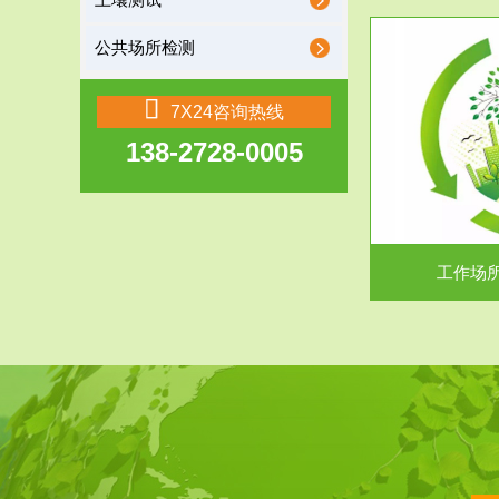
土壤测试
公共场所检测
服务范围
7X24咨询热线
138-2728-0005
工作场所职业危害现状评价
【现状评价意义】：具体因素----通过质谱分析
废水污水检测
等多种手段明确工作场...
中
工作场