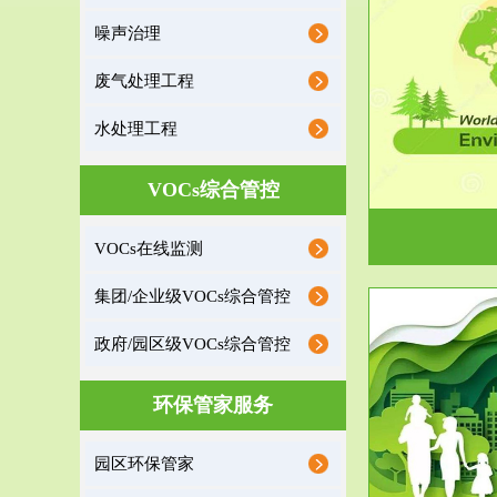
噪声治理
服务范围
废气处理工程
环境监理
水处理工程
建设项目环境监理是建设项目环评和“三同时”验
根据《重点区
收监管的重要辅助...
VOCs综合管控
VOCs在线监测
集团/企业级VOCs综合管控
政府/园区级VOCs综合管控
服务范围
环保管家服务
政府/园区级VOCs综合管控服务
根据《石化行业挥发性有机物综合整治方案》文
受政府或企业
园区环保管家
件要求，到2017年，全...
地