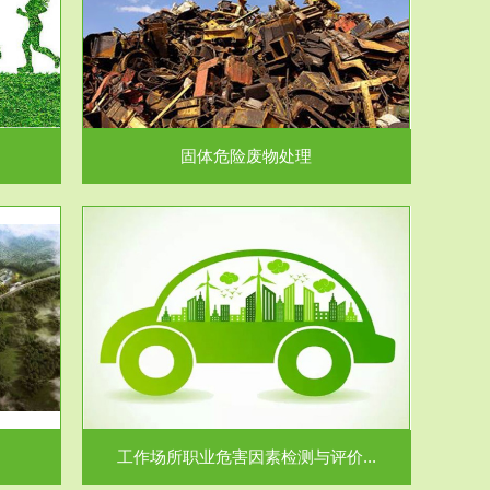
在生产建设、
.
固体危险废物处理
价...
场所职业病危
.
工作场所职业危害因素检测与评价...