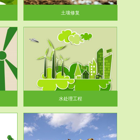
土壤修复
水处理工程