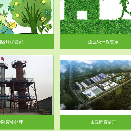
企业级环保管家
固体危险废物处理
为企业环保执法情况的一个重要依
固体废物解释：固体废物是指人们
，其必要性及合规性...
日常生活和其他活动中..
园区环保管家
企业级环保管家
服务范围
服务范围
市政固废处理
工作场所职业危害因素检测与评
科技所从事的市政废物处理业务包
【检测评价意义】：全面了解工作
市政废物的处理处...
害因素分布与浓（强）度..
危险废物处理
市政固废处理