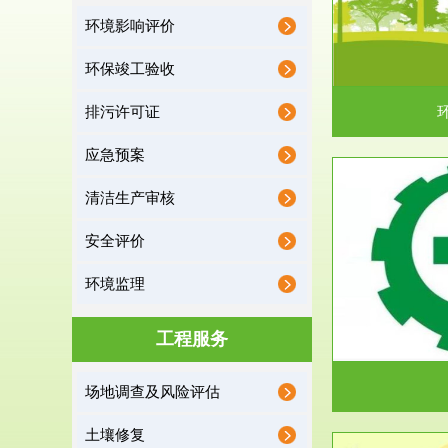
环境影响评价
据《中华人民共和国环境保护法》第十九条 编制
根据《建设项
有关开发利用规划，建...
制
环保竣工验收
排污许可证
应急预案
清洁生产审核
服务范围
安全评价
应急预案
环境监理
根据《中华人民共和国环境保护法》第十九条 企
根据《中华人
业事业单位应当按照...
洁
工程服务
场地调查及风险评估
土壤修复