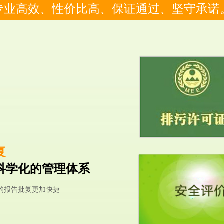
专业高效、性价比高、保证通过、坚守承诺
复
科学化的管理体系
的报告批复更加快捷