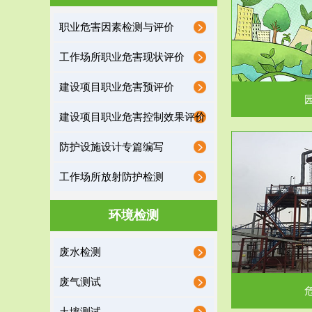
园区环保管家
职业危害因素检测与评价
2016 年 4 月，环保部下发《关于积极发挥环境
排污许可证作
工作场所职业危害现状评价
保护作用促进供给侧结...
据
建设项目职业危害预评价
建设项目职业危害控制效果评价
防护设施设计专篇编写
服务范围
工作场所放射防护检测
危险废物处理
环境检测
危险废物解释：根据《中华人民共和国固体废物
蔚蓝生态环境
废水检测
污染防治法》的规定，危...
括
废气测试