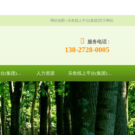
网站地图
乐鱼线上平台(集团)官方网站
服务电话 :
138-2728-0005
乐鱼线上平台(集团)官方网站
人力资源
乐鱼线上平台(集团)官方网站