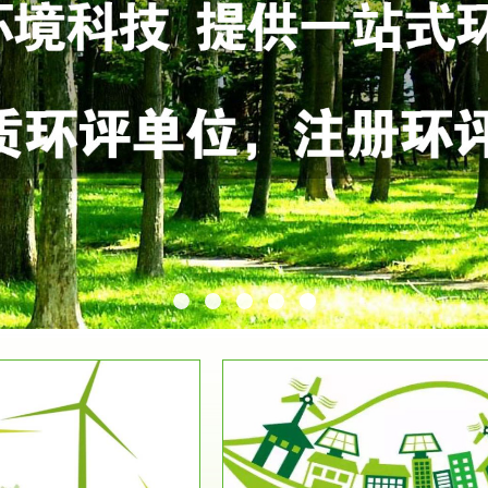
服务范围
服务范围
环保竣工验收
排污许可证