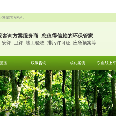
(集团)官方网站。
保咨询方案服务商 您值得信赖的环保管家
 安评 卫评 竣工验收 排污许可证 应急预案等
范围
双碳咨询
成功案例